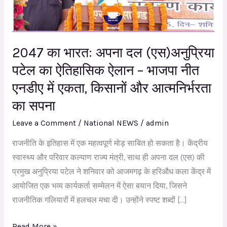
दल
(एस)अनुप्रिया
पटेल
2047 का भारत: अपना दल (एस)अनुप्रिया
का
ऐतिहासिक
पटेल का ऐतिहासिक ऐलान – भाजपा नीत
ऐलान
एनडीए में एकता, किसानों और आत्मनिर्भरता
–
का सपना
भाजपा
नीत
Leave a Comment
/
National NEWS
/
admin
एनडीए
राजनीति के इतिहास में एक महत्वपूर्ण मोड़ साबित हो सकता है। केंद्रीय
में
स्वास्थ्य और परिवार कल्याण राज्य मंत्री, साथ ही अपना दल (एस) की
एकता,
प्रमुख अनुप्रिया पटेल ने शनिवार को आजमगढ़ के हरिऔध कला केंद्र में
किसानों
आयोजित एक भव्य कार्यकर्ता सम्मेलन में ऐसा बयान दिया, जिसने
और
राजनीतिक गलियारों में हलचल मचा दी। उन्होंने स्पष्ट शब्दों […]
आत्मनिर्भरता
का
Read More »