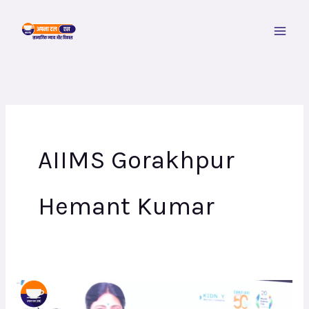
Skip
to
content
AIIMS Gorakhpur
Hemant Kumar
किडनी
रोग