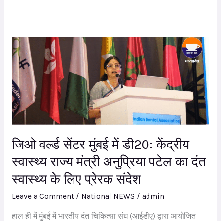
करोड़
रुपये
का
निवेश
जिओ
वर्ल्ड
सेंटर
मुंबई
में
डी20:
केंद्रीय
स्वास्थ्य
जिओ वर्ल्ड सेंटर मुंबई में डी20: केंद्रीय
राज्य
स्वास्थ्य राज्य मंत्री अनुप्रिया पटेल का दंत
मंत्री
स्वास्थ्य के लिए प्रेरक संदेश
अनुप्रिया
पटेल
Leave a Comment
/
National NEWS
/
admin
का
हाल ही में मुंबई में भारतीय दंत चिकित्सा संघ (आईडीए) द्वारा आयोजित