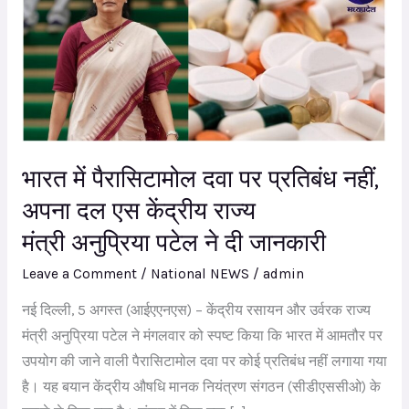
पैरासिटामोल
दवा
पर
प्रतिबंध
नहीं,
अपना
भारत में पैरासिटामोल दवा पर प्रतिबंध नहीं,
दल
एस
अपना दल एस केंद्रीय राज्य
केंद्रीय
मंत्री अनुप्रिया पटेल ने दी जानकारी
राज्य
Leave a Comment
/
National NEWS
/
admin
मंत्री अनुप्रिया
पटेल
नई दिल्ली, 5 अगस्त (आईएएनएस) – केंद्रीय रसायन और उर्वरक राज्य
ने
मंत्री अनुप्रिया पटेल ने मंगलवार को स्पष्ट किया कि भारत में आमतौर पर
दी
उपयोग की जाने वाली पैरासिटामोल दवा पर कोई प्रतिबंध नहीं लगाया गया
जानकारी
है। यह बयान केंद्रीय औषधि मानक नियंत्रण संगठन (सीडीएससीओ) के