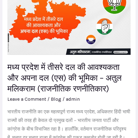
में
तीसरे
दल
की
आवश्यकता
और
अपना
मध्य प्रदेश में तीसरे दल की आवश्यकता
दल
(एस)
और अपना दल (एस) की भूमिका – अतुल
की
मलिकराम (राजनीतिक रणनीतिकार)
भूमिका
Leave a Comment
/
Blog
/
admin
–
अतुल
भारतीय राजनीति का एक महत्वपूर्ण राज्य मध्य प्रदेश, अधिकतर हिंदी भाषी
मलिकराम
राज्यों की तरह ही केवल दो प्रमुख दलों – भारतीय जनता पार्टी और
(राजनीतिक
कांग्रेस के बीच विभाजित रहा है। हालाँकि, वर्तमान राजनीतिक परिदृश्य
रणनीतिकार)
में, चुनाव दर चुनाव राज्य में कांग्रेस की पकड़ कमजोर होती जा रही है।