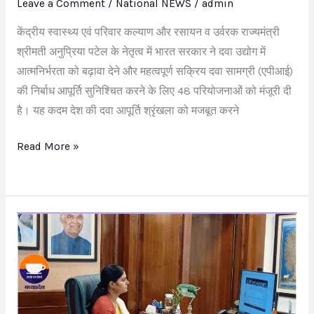
Leave a Comment
/
National NEWS
/
admin
के
केंद्रीय स्वास्थ्य एवं परिवार कल्याण और रसायन व उर्वरक राज्यमंत्री
दूरदर्शी
श्रीमती अनुप्रिया पटेल के नेतृत्व में भारत सरकार ने दवा उद्योग में
नेतृत्व
आत्मनिर्भरता को बढ़ावा देने और महत्वपूर्ण सक्रिय दवा सामग्री (एपीआई)
में
की निर्बाध आपूर्ति सुनिश्चित करने के लिए 48 परियोजनाओं को मंजूरी दी
48
है। यह कदम देश की दवा आपूर्ति श्रृंखला को मजबूत करने
परियोजनाओं
का
Read More »
भव्य
संकल्प
आत्मनिर्भर
भारत
के
फार्मा
क्षेत्र