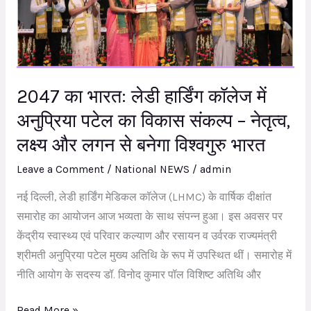
लेडी
हार्डिंग
कॉलेज
में
अनुप्रिया
2047 का भारत: लेडी हार्डिंग कॉलेज में
पटेल
अनुप्रिया पटेल का विकास संकल्प – नेतृत्व,
का
लक्ष्य और लगन से बनेगा विश्वगुरु भारत
विकास
संकल्प
Leave a Comment
/
National NEWS
/
admin
–
नई दिल्ली, लेडी हार्डिंग मेडिकल कॉलेज (LHMC) के वार्षिक दीक्षांत
नेतृत्व,
समारोह का आयोजन आज भव्यता के साथ संपन्न हुआ। इस अवसर पर
लक्ष्य
केंद्रीय स्वास्थ्य एवं परिवार कल्याण और रसायन व उर्वरक राज्यमंत्री
और
श्रीमती अनुप्रिया पटेल मुख्य अतिथि के रूप में उपस्थित थीं। समारोह में
लगन
नीति आयोग के सदस्य डॉ. विनोद कुमार पॉल विशिष्ट अतिथि और
से
बनेगा
Read More »