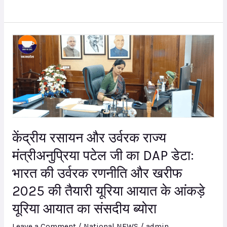
की
2025
की
केंद्रीय
रणनीति
रसायन
और
उर्वरक
राज्य
मंत्रीअनुप्रिया
पटेल
केंद्रीय रसायन और उर्वरक राज्य
जी
मंत्रीअनुप्रिया पटेल जी का DAP डेटा:
का
DAP
भारत की उर्वरक रणनीति और खरीफ
डेटा:
2025 की तैयारी यूरिया आयात के आंकड़े
भारत
यूरिया आयात का संसदीय ब्योरा
की
उर्वरक
Leave a Comment
/
National NEWS
/
admin