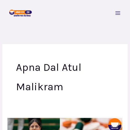
Skip
to
content
Apna Dal Atul
Malikram
भारत
में