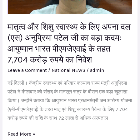
लिए
अपना
दल
मातृत्व और शिशु स्वास्थ्य के लिए अपना दल
(एस)
अनुप्रिया
(एस) अनुप्रिया पटेल जी का बड़ा कदम:
पटेल
आयुष्मान भारत पीएमजेएवाई के तहत
जी
7,704 करोड़ रुपये का निवेश
का
Leave a Comment
/
National NEWS
/
admin
बड़ा
कदम:
नई दिल्ली। केंद्रीय स्वास्थ्य एवं परिवार कल्याण राज्य मंत्री अनुप्रिया
आयुष्मान
पटेल ने मंगलवार को संसद के मानसून सत्र के दौरान एक बड़ा खुलासा
भारत
किया। उन्होंने बताया कि आयुष्मान भारत प्रधानमंत्री जन आरोग्य योजना
पीएमजेएवाई
(एबी-पीएमजेएवाई) के तहत मातृ एवं शिशु स्वास्थ्य पैकेज के लिए 7,704
के
करोड़ रुपये की राशि के साथ 72 लाख से अधिक अस्पताल
तहत
7,704
Read More »