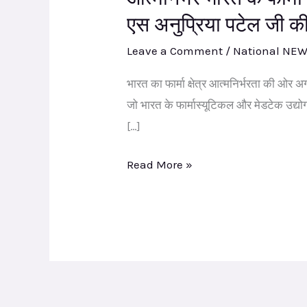
एस अनुप्रिया पटेल जी 
क्षेत्र
को
Leave a Comment
/
National NE
सशक्त
भारत का फार्मा क्षेत्र आत्मनिर्भरता की ओर 
करने
जो भारत के फार्मास्यूटिकल और मेडटेक उद्यो
की
[…]
नई
पहल
Read More »
:
केंद्रीय
राज्य
मंत्री
अपना
दल
एस