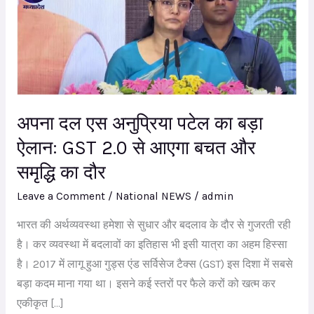
एस
अनुप्रिया
पटेल
का
बड़ा
ऐलान:
अपना दल एस अनुप्रिया पटेल का बड़ा
GST
ऐलान: GST 2.0 से आएगा बचत और
2.0
समृद्धि का दौर
से
आएगा
Leave a Comment
/
National NEWS
/
admin
बचत
भारत की अर्थव्यवस्था हमेशा से सुधार और बदलाव के दौर से गुजरती रही
और
है। कर व्यवस्था में बदलावों का इतिहास भी इसी यात्रा का अहम हिस्सा
समृद्धि
है। 2017 में लागू हुआ गुड्स एंड सर्विसेज टैक्स (GST) इस दिशा में सबसे
का
बड़ा कदम माना गया था। इसने कई स्तरों पर फैले करों को खत्म कर
दौर
एकीकृत […]