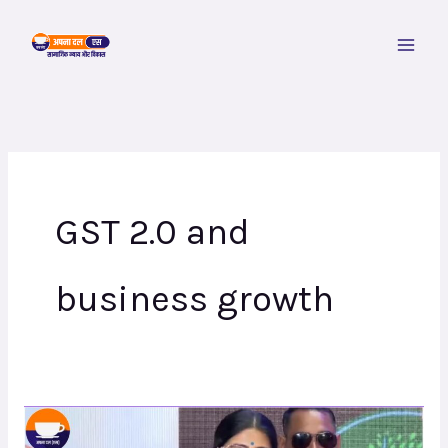
Skip
to
content
GST 2.0 and
business growth
अपना
दल