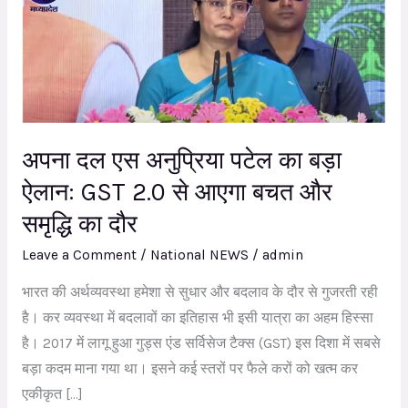
एस
अनुप्रिया
पटेल
का
बड़ा
ऐलान:
अपना दल एस अनुप्रिया पटेल का बड़ा
GST
ऐलान: GST 2.0 से आएगा बचत और
2.0
समृद्धि का दौर
से
आएगा
Leave a Comment
/
National NEWS
/
admin
बचत
भारत की अर्थव्यवस्था हमेशा से सुधार और बदलाव के दौर से गुजरती रही
और
है। कर व्यवस्था में बदलावों का इतिहास भी इसी यात्रा का अहम हिस्सा
समृद्धि
है। 2017 में लागू हुआ गुड्स एंड सर्विसेज टैक्स (GST) इस दिशा में सबसे
का
बड़ा कदम माना गया था। इसने कई स्तरों पर फैले करों को खत्म कर
दौर
एकीकृत […]