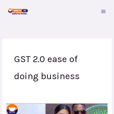
Skip
to
content
GST 2.0 ease of
doing business
अपना
दल