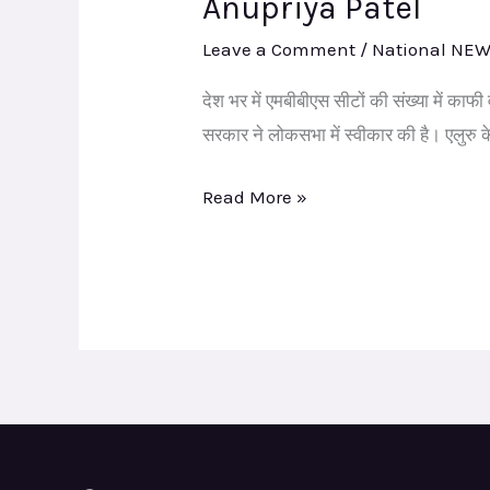
Anupriya Patel
सीटें
Leave a Comment
/
National NE
खाली
रह
देश भर में एमबीबीएस सीटों की संख्या में काफी 
रही
सरकार ने लोकसभा में स्वीकार की है। एलुरु के
हैं
Read More »
–
अपना
दल
(एस)
राष्ट्रीय
अध्यक्ष
व
केंद्रीय
मंत्री