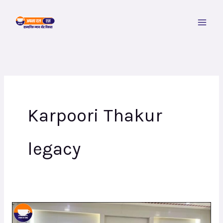
Skip
to
content
Karpoori Thakur
legacy
प्रदेशभर
में