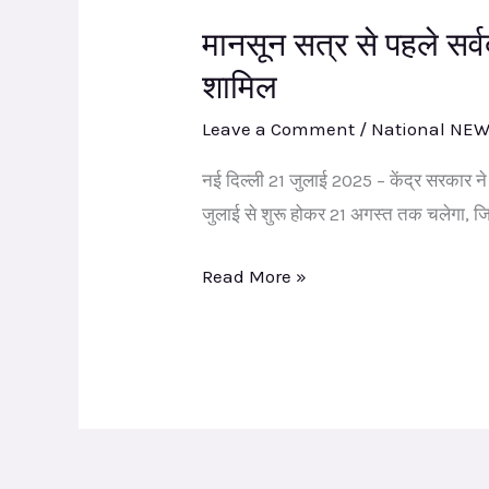
सत्र
राज्य
मानसून सत्र से पहले सर्
से
मंत्री अनुप्रिया
पहले
शामिल
पटेल
सर्वदलीय
Leave a Comment
/
National NE
बैठक,
अपना
नई दिल्ली 21 जुलाई 2025 – केंद्र सरकार न
दल
जुलाई से शुरू होकर 21 अगस्त तक चलेगा, ज
(एस)
Read More »
अनुप्रिया
पटेल
प्रमुख
उपस्थितियों
में
शामिल