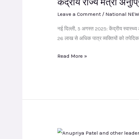
केंद्रीय राज्य मंत्री अनुप
से
Leave a Comment
/
National NE
अधिक
व्यक्तियों
नई दिल्ली, 5 अगस्त 2025: केंद्रीय स्वास्थ्
को
26 लाख से अधिक पात्र व्यक्तियों को तपेदिक
टीबी
Read More »
निवारक
उपचार
शुरू
किया
गया:
अपना
दल
एस
मानसून
केंद्रीय