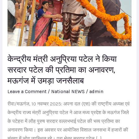
अनुप्रिया
पटेल
ने
किया
सरदार
पटेल
केन्द्रीय मंत्री अनुप्रिया पटेल ने किया
की
सरदार पटेल की प्रतिमा का अनावरण,
प्रतिमा
का
मऊगंज में उमड़ा जनसैलाब
अनावरण,
Leave a Comment
/
National NEWS
/
admin
मऊगंज
में
रीवा/मऊगंज, 10 नवम्बर 2025: अपना दल (एस) की राष्ट्रीय अध्यक्ष एवं
उमड़ा
केन्द्रीय राज्य मंत्री अनुप्रिया पटेल ने आज मध्य प्रदेश के मऊगंज जिले
जनसैलाब
के पटेहरा में लौह पुरुष सरदार वल्लभभाई पटेल की भव्य प्रतिमा का
अनावरण किया। इस अवसर पर आयोजित विशाल जनसभा में हजारों की
संख्या में लोग उपस्थित रहे। पूरा क्षेत्र सरदार पटेल […]