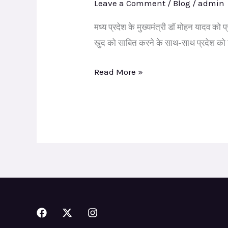
Leave a Comment
/
Blog
/
admin
का
मध्य प्रदेश के मुख्यमंत्री डॉ मोहन यादव को
पहला
खुद को साबित करने के साथ-साथ प्रदेश को 
साल,
बेमिसाल
Read More »
–
अतुल
मलिकराम
(राजनीतिक
रणनीतिकार)